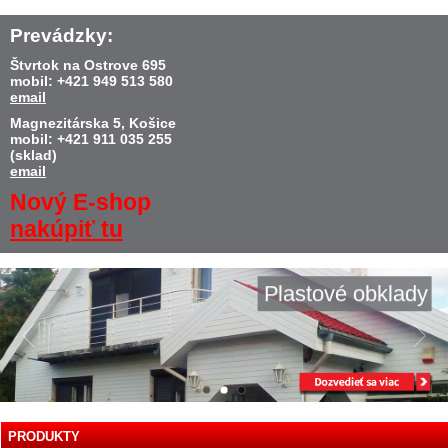
Prevádzky:
Štvrtok na Ostrove 695
mobil: +421 949 513 580
email
Magnezitárska 5, Košice
mobil: +421 911 035 255
(sklad)
email
Nový E-shop
nakúpiť tu
Plastové obklady
PRODUKTY