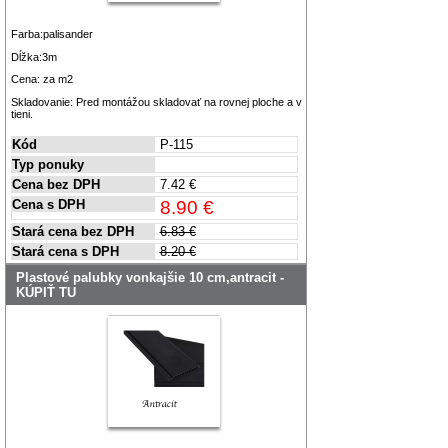
Farba:palisander
Dĺžka:3m
Cena: za m2
Skladovanie: Pred montážou skladovať na rovnej ploche a v
tieni.
Kód
P-115
Typ ponuky
Cena bez DPH
7.42 €
Cena s DPH
8.90 €
Stará cena bez DPH
6.83 €
Stará cena s DPH
8.20 €
Plastové palubky vonkajšie 10 cm,antracit -
KÚPIŤ TU