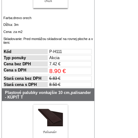
Farba:drevo orech
Dĺžka: 3m
Cena: za m2
Skladovanie: Pred montážou skladovať na rovnej ploche a v
tieni.
Kód
P-H111
Typ ponuky
Akcia
Cena bez DPH
7.42 €
Cena s DPH
8.90 €
Stará cena bez DPH
6.83 €
Stará cena s DPH
8.50 €
Plastové palubky vonkajšie 10 cm,palisander
- KÚPIŤ T