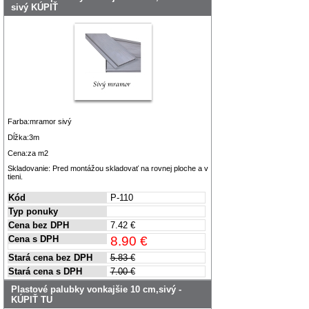
sivý KÚPIŤ
Farba:mramor sivý
Dĺžka:3m
Cena:za m2
Skladovanie: Pred montážou skladovať na rovnej ploche a v
tieni.
Kód
P-110
Typ ponuky
Cena bez DPH
7.42 €
Cena s DPH
8.90 €
Stará cena bez DPH
5.83 €
Stará cena s DPH
7.00 €
Plastové palubky vonkajšie 10 cm,sivý -
KÚPIŤ TU