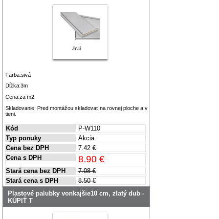
Farba:sivá
Dĺžka:3m
Cena:za m2
Skladovanie: Pred montážou skladovať na rovnej ploche a v
tieni.
Kód
P-W110
Typ ponuky
Akcia
Cena bez DPH
7.42 €
Cena s DPH
8.90 €
Stará cena bez DPH
7.08 €
Stará cena s DPH
8.50 €
Plastové palubky vonkajšie10 cm, zlatý dub -
KÚPIŤ T