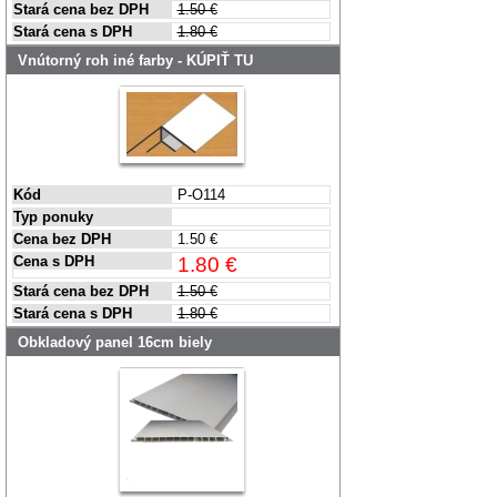
Stará cena bez DPH
1.50 €
Stará cena s DPH
1.80 €
Vnútorný roh iné farby - KÚPIŤ TU
Kód
P-O114
Typ ponuky
Cena bez DPH
1.50 €
Cena s DPH
1.80 €
Stará cena bez DPH
1.50 €
Stará cena s DPH
1.80 €
Obkladový panel 16cm biely