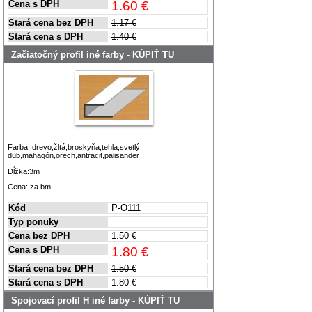
Cena s DPH
1.60 €
Stará cena bez DPH
1.17 €
Stará cena s DPH
1.40 €
Začiatočný profil iné farby - KÚPIŤ TU
Farba: drevo,žltá,broskyňa,tehla,svetlý
dub,mahagón,orech,antracit,palisander
Dĺžka:3m
Cena: za bm
Kód
P-O111
Typ ponuky
Cena bez DPH
1.50 €
Cena s DPH
1.80 €
Stará cena bez DPH
1.50 €
Stará cena s DPH
1.80 €
Spojovací profil H iné farby - KÚPIŤ TU