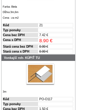
Farba: Biela
Dĺžka:3m,6m
Cena : za m2
Kód
21
Typ ponuky
Cena bez DPH
7.42 €
Cena s DPH
8.90 €
Stará cena bez DPH
0.00 €
Stará cena s DPH
0.00 €
Vonkajší roh- KÚPIŤ TU
3m
Kód
PO-O117
Typ ponuky
Cena bez DPH
1.50 €