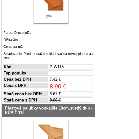
Farba: Drevo jelša
Dĺžka:3m
Cena: za m2
Skladovanie: Pred montážou skladovať na rovnej ploche a v
tieni.
Kód
P-W113
Typ ponuky
Cena bez DPH
7.42 €
Cena s DPH
8.90 €
Stará cena bez DPH
6.67 €
Stará cena s DPH
8.00 €
Plastové palubky vonkajšie 10cm,svetlý dub -
KÚPIŤ TU