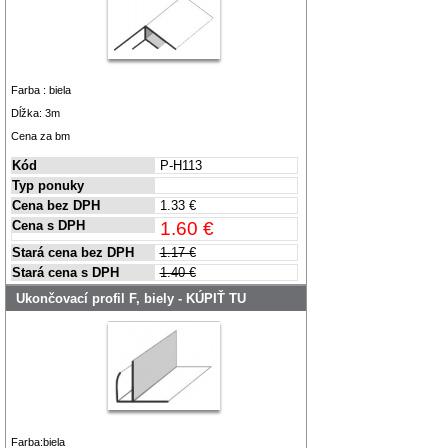
Farba : biela
Dĺžka: 3m
Cena za bm
Kód
P-H113
Typ ponuky
Cena bez DPH
1.33 €
Cena s DPH
1.60 €
Stará cena bez DPH
1.17 €
Stará cena s DPH
1.40 €
Ukončovací profil F, biely - KÚPIŤ TU
Farba:biela