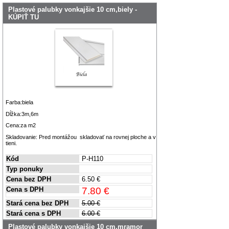
Plastové palubky vonkajšie 10 cm,biely -
KÚPIŤ TU
Farba:biela
Dĺžka:3m,6m
Cena:za m2
Skladovanie: Pred montážou skladovať na rovnej ploche a v
tieni.
Kód
P-H110
Typ ponuky
Cena bez DPH
6.50 €
Cena s DPH
7.80 €
Stará cena bez DPH
5.00 €
Stará cena s DPH
6.00 €
Plastové palubky vonkajšie 10 cm,mramor