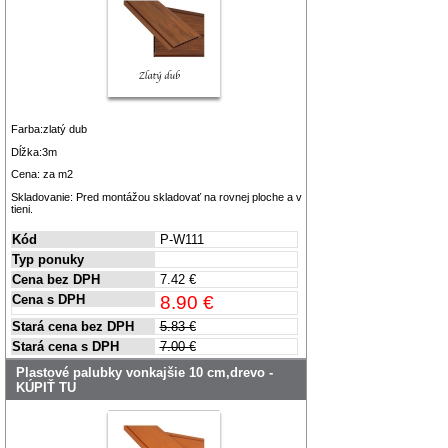
Farba:zlatý dub
Dĺžka:3m
Cena: za m2
Skladovanie: Pred montážou skladovať na rovnej ploche a v
tieni.
Kód
P-W111
Typ ponuky
Cena bez DPH
7.42 €
Cena s DPH
8.90 €
Stará cena bez DPH
5.83 €
Stará cena s DPH
7.00 €
Plastové palubky vonkajšie 10 cm,drevo -
KÚPIŤ TU