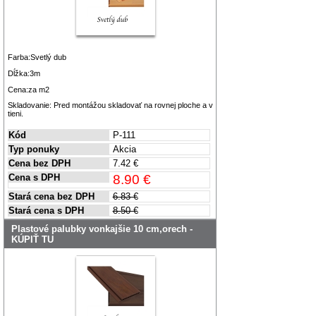
Farba:Svetlý dub
Dĺžka:3m
Cena:za m2
Skladovanie: Pred montážou skladovať na rovnej ploche a v
tieni.
Kód
P-111
Typ ponuky
Akcia
Cena bez DPH
7.42 €
Cena s DPH
8.90 €
Stará cena bez DPH
6.83 €
Stará cena s DPH
8.50 €
Plastové palubky vonkajšie 10 cm,orech -
KÚPIŤ TU