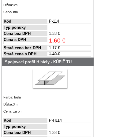
Dĺžka:3m
Cena/ bm
Kód
P-114
Typ ponuky
Cena bez DPH
1.33 €
Cena s DPH
1.60 €
Stará cena bez DPH
1.17 €
Stará cena s DPH
1.40 €
Spojovací profil H biely - KÚPIŤ TU
Farba: biela
Dĺžka:3m
Cena: za bm
Kód
P-H114
Typ ponuky
Cena bez DPH
1.33 €