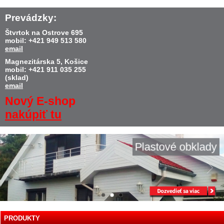
Prevádzky:
Štvrtok na Ostrove 695
mobil: +421 949 513 580
email
Magnezitárska 5, Košice
mobil: +421 911 035 255
(sklad)
email
Nový E-shop
nakúpiť tu
Plastové obklady
PRODUKTY