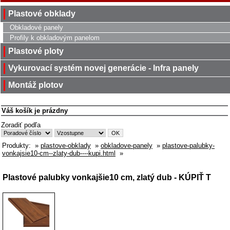
Plastové obklady
Obkladové panely
Profily k obkladovým panelom
Plastové ploty
Vykurovací systém novej generácie - Infra panely
Montáž plotov
Váš košík je prázdny
Zoradiť podľa
Produkty:
»
plastove-obklady
»
obkladove-panely
»
plastove-palubky-
vonkajsie10-cm--zlaty-dub----kupi.html
»
Plastové palubky vonkajšie10 cm, zlatý dub - KÚPIŤ T