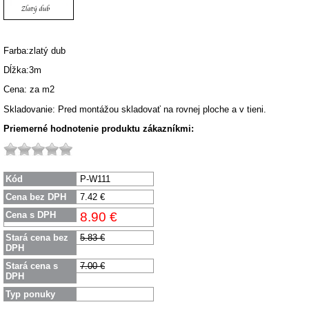
Farba:zlatý dub
Dĺžka:3m
Cena: za m2
Skladovanie: Pred montážou skladovať na rovnej ploche a v tieni.
Priemerné hodnotenie produktu zákazníkmi:
Kód
P-W111
Cena bez DPH
7.42 €
Cena s DPH
8.90 €
Stará cena bez
5.83 €
DPH
Stará cena s
7.00 €
DPH
Typ ponuky