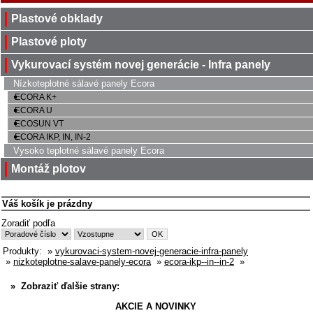
Plastové obklady
Plastové ploty
Vykurovací systém novej generácie - Infra panely
Nízkoteplotné sálavé panely Ecora
ECORA K+
ECORA U
ECOSUN VT
ECORA IKP, IN, IN-2
Vysoko teplotné sálavé panely Ecora
Montáž plotov
Váš košík je prázdny
Zoradiť podľa
Produkty:
»
vykurovaci-system-novej-generacie-infra-panely
»
nizkoteplotne-salave-panely-ecora
»
ecora-ikp--in--in-2
»
» Zobraziť ďalšie strany:
AKCIE A NOVINKY