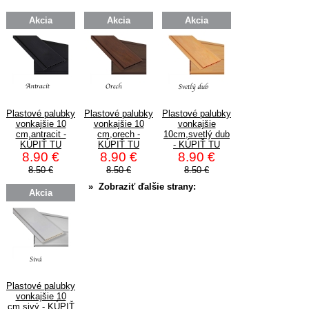
Akcia
Akcia
Akcia
Plastové palubky
Plastové palubky
Plastové palubky
vonkajšie 10
vonkajšie 10
vonkajšie
cm,antracit -
cm,orech -
10cm,svetlý dub
KÚPIŤ TU
KÚPIŤ TU
- KÚPIŤ TU
8.90 €
8.90 €
8.90 €
8.50 €
8.50 €
8.50 €
» Zobraziť ďalšie strany:
Akcia
Plastové palubky
vonkajšie 10
cm,sivý - KÚPIŤ