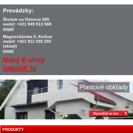
Prevádzky:
Štvrtok na Ostrove 695
mobil: +421 949 513 580
email
Magnezitárska 5, Košice
mobil: +421 911 035 255
(sklad)
email
Nový E-shop
nakúpiť tu
Plastové obklady
PRODUKTY