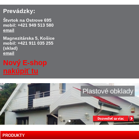
Prevádzky:
Štvrtok na Ostrove 695
mobil: +421 949 513 580
email
Magnezitárska 5, Košice
mobil: +421 911 035 255
(sklad)
email
Nový E-shop
nakúpiť tu
Plastové obklady
PRODUKTY