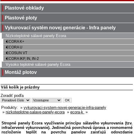
Plastové obklady
Plastové ploty
Vykurovací systém novej generácie - Infra panely
Nízkoteplotné sálavé panely Ecora
ECORA K+
ECORA U
ECOSUN VT
ECORA IKP, IN, IN-2
Vysoko teplotné sálavé panely Ecora
Montáž plotov
Váš košík je prázdny
Zoradiť podľa
Produkty:
»
vykurovaci-system-novej-generacie-infra-panely
»
nizkoteplotne-salave-panely-ecora
»
ecora-k
»
Stropné panely Ecora využívanie princípu sálavého vykurovania (tzv.
infračervené vykurovanie). Jedinečná povrchová úprava a rovnomerné
rozloženie teplôt na povrchu panelov zaisťujú odovzdanie