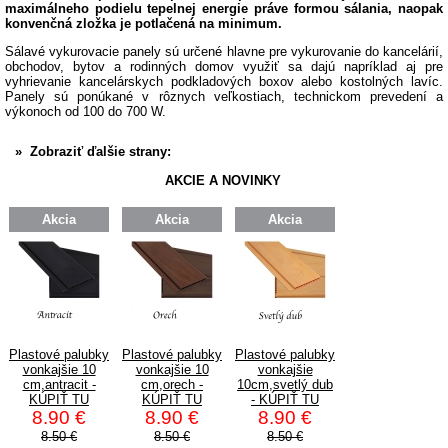
maximálneho podielu tepelnej energie práve formou sálania, naopak
konvenčná zložka je potlačená na minimum.
Sálavé vykurovacie panely sú určené hlavne pre vykurovanie do kancelárií,
obchodov, bytov a rodinných domov využiť sa dajú napríklad aj pre
vyhrievanie kancelárskych podkladových boxov alebo kostolných lavíc.
Panely sú ponúkané v rôznych veľkostiach, technickom prevedení a
výkonoch od 100 do 700 W.
» Zobraziť ďalšie strany:
AKCIE A NOVINKY
Akcia
Akcia
Akcia
Plastové palubky
Plastové palubky
Plastové palubky
vonkajšie 10
vonkajšie 10
vonkajšie
cm,antracit -
cm,orech -
10cm,svetlý dub
KÚPIŤ TU
KÚPIŤ TU
- KÚPIŤ TU
8.90 €
8.90 €
8.90 €
8.50 €
8.50 €
8.50 €