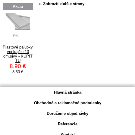
» Zobraziť ďalšie strany:
Akcia
Plastové palubky
vonkajšie 10
cm,sivý - KÚPIŤ
TU
8.90 €
8.50 €
Hlavná stránka
Obchodné a reklamačné podmienky
Doručenie objednávky
Referencie
Kontakt